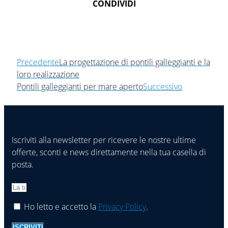
CONDIVIDI
Precedente
La progettazione di pontili galleggianti e la
loro realizzazione
Pontili galleggianti per mare aperto
Successivo
Iscriviti alla newsletter per ricevere le nostre ultime
offerte, sconti e news direttamente nella tua casella di
posta.
Ho letto e accetto la
Privacy Policy
.
ISCRIVITI