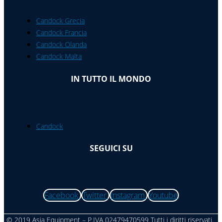
Candock Grecia
Candock Francia
Candock Olanda
Candock Malta
IN TUTTO IL MONDO
Candock
SEGUICI SU
Facebook
Twitter
Instagram
Youtube
© 2019 Asia Equipment – P.IVA 02479470599 Tutti i diritti riservati.