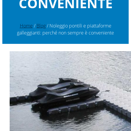
CONVENIENTE
Home
/
Blog
/ Noleggio pontili e piattaforme
galleggianti: perché non sempre è conveniente