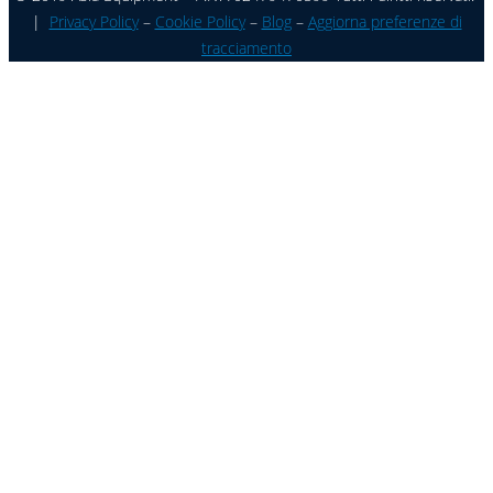
|
Privacy Policy
–
Cookie Policy
–
Blog
–
Aggiorna preferenze di
tracciamento