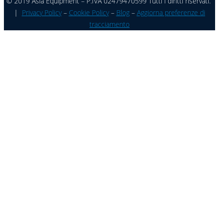
© 2019 Asia Equipment – P.IVA 02479470599 Tutti i diritti riservati.
|
Privacy Policy
–
Cookie Policy
–
Blog
–
Aggiorna preferenze di
tracciamento