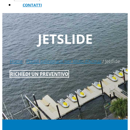
CONTATTI
JETSLIDE
Home
/
Pontili galleggianti per Moto d’Acqua
/ Jetslide
RICHIEDI UN PREVENTIVO