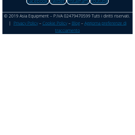
Facebook
Twitter
Instagram
Youtube
© 2019 Asia Equipment – P.IVA 02479470599 Tutti i diritti riservati.
|
Privacy Policy
–
Cookie Policy
–
Blog
–
Aggiorna preferenze di
tracciamento