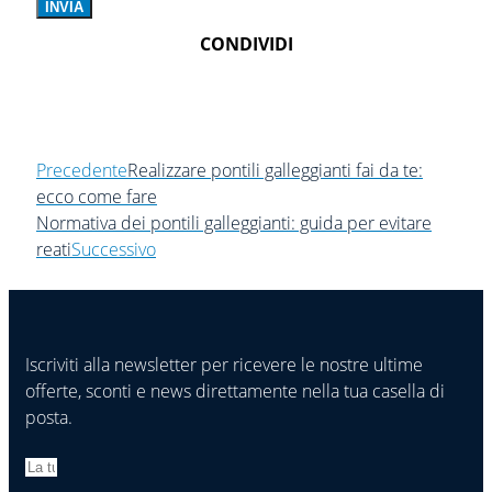
INVIA
CONDIVIDI
Precedente
Realizzare pontili galleggianti fai da te:
ecco come fare
Normativa dei pontili galleggianti: guida per evitare
reati
Successivo
Iscriviti alla newsletter per ricevere le nostre ultime
offerte, sconti e news direttamente nella tua casella di
posta.