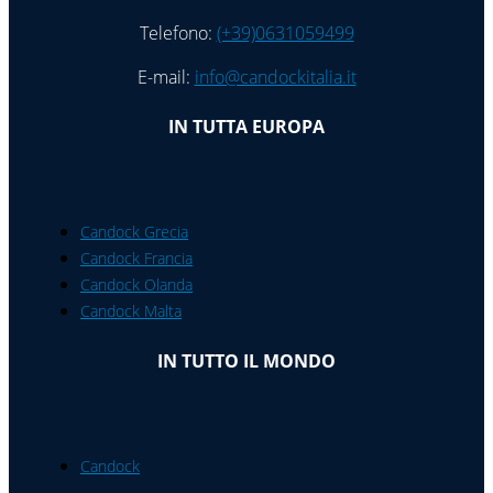
Telefono:
(+39)0631059499
E-mail:
info@candockitalia.it
IN TUTTA EUROPA
Candock Grecia
Candock Francia
Candock Olanda
Candock Malta
IN TUTTO IL MONDO
Candock