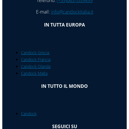
Telefono:
(+39)0631059499
E-mail:
info@candockitalia.it
IN TUTTA EUROPA
Candock Grecia
Candock Francia
Candock Olanda
Candock Malta
IN TUTTO IL MONDO
Candock
SEGUICI SU