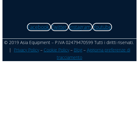
Facebook
Twitter
Instagram
Youtube
© 2019 Asia Equipment – P.IVA 02479470599 Tutti i diritti riservati.
|
Privacy Policy
–
Cookie Policy
–
Blog
–
Aggiorna preferenze di
tracciamento